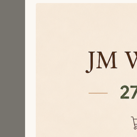
Magic Midnight
Vol Framboos
Blossom Powder
Controleer de spellin
nemen de ingevoerde 
ontwerpvoorbeeld to
Een persoo
De hanger is leuk voo
bijvoorbeeld aan een
hondenbaasje.
Daarnaast kan het or
combinatie van de na
aandenken zonder dat