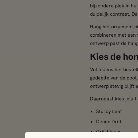
bijzondere plek in h
duidelijk contrast. 
Hang het ornament bi
combineren met een f
ontwerp past de hange
Kies de ho
Vul tijdens het best
gedeelte van de poot.
ontwerp stevig blijft 
Daarnaast kies je uit
Sturdy Leaf
Denim Drift
Grijsblauw