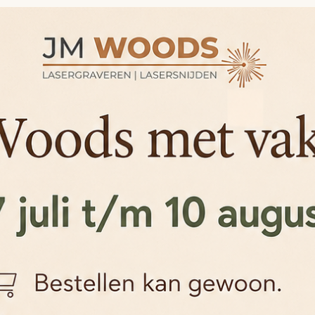
g van de naam en de gekozen kleur zorgvuldig voordat je de be
gegevens over zoals je deze aanlevert. Er wordt vooraf geen d
egestuurd.
nlijk cadeau voor hondenliefheb
r je eigen woning, maar ook als cadeau voor iemand die gek is
 verjaardag, de komst van een nieuwe pup of een kleine verra
nament een blijvende herinnering zijn aan een hond die gemis
am, de herkenbare pootvorm en het natuurlijke hout maakt he
 het ontwerp druk oogt.