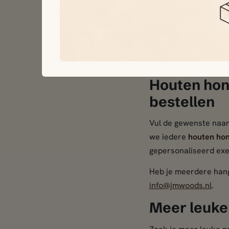
We snijden de onderd
achtergrond. Omdat ho
verschillen. Deze nat
Dit product is uitslu
aan een halsband, tu
Houten hon
bestellen
Vul de gewenste naam
we iedere
houten ho
gepersonaliseerd exe
Heb je meerdere hang
info@jmwoods.nl
.
Meer leuke