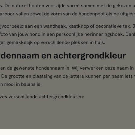
uis. De naturel houten voorzijde vormt samen met de gekozen 
Daardoor vallen zowel de vorm van de hondenpoot als de uitge
jvoorbeeld aan een wandhaak, kastknop of decoratieve tak. J
oto van jouw hond in een persoonlijke herinneringshoek. Dan
r gemakkelijk op verschillende plekken in huis.
ndennaam en achtergrondkleur
ellen de gewenste hondennaam in. Wij verwerken deze naam in
 De grootte en plaatsing van de letters kunnen per naam iets 
en mooi in balans is.
 zes verschillende achtergrondkleuren: