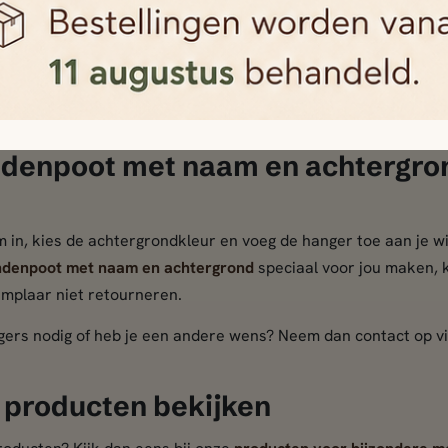
elen nauwkeurig uit hout en voegen ze daarna samen met de
ut een natuurproduct is, kunnen de nerf, tint en structuur p
uurlijke verschillen geven iedere hanger een eigen uitstraling.
itend bedoeld als decoratie. Gebruik het niet als hondenpenning
ig of hondenriem.
denpoot met naam en achtergro
 in, kies de achtergrondkleur en voeg de hanger toe aan je 
ndenpoot met naam en achtergrond
speciaal voor jou maken, 
mplaar niet retourneren.
ers nodig of heb je een andere wens? Neem dan contact op vi
 producten bekijken