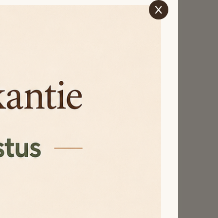
stelling afrondt. We
igitaal
bers
 op zijn hond. Denk
ssing voor een
t wordt. De
t een persoonlijk