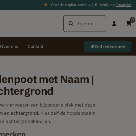
Onze Trustpilot-score: 4,8/5 - bekijk op
Trustpilot
0
Over ons
Contact
Zelf ontwerpen
enpoot met Naam |
chtergrond
e viervoeter een bijzondere plek met deze
m en achtergrond
. Kies zelf de hondennaam
re achtergrondkleuren.
nmerken