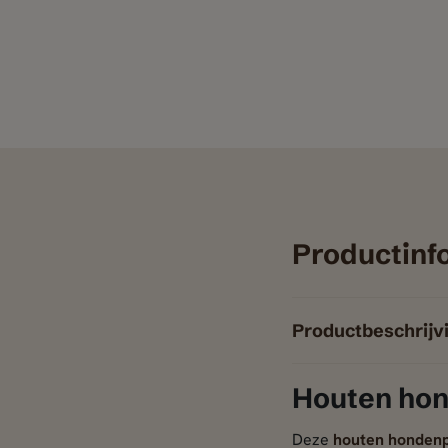
Productinf
Productbeschrijv
Houten hon
Deze
houten hondenp