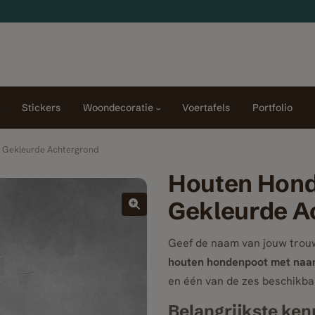
Stickers
Woondecoratie
Voertafels
Portfolio
 Gekleurde Achtergrond
Houten Hond
Gekleurde A
Geef de naam van jouw trouw
houten hondenpoot met naa
en één van de zes beschikba
Belangrijkste ke