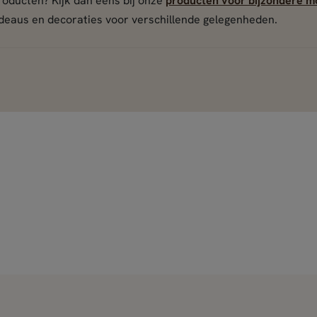
roducten? Kijk dan eens bij onze
producten voor bijzondere 
deaus en decoraties voor verschillende gelegenheden.