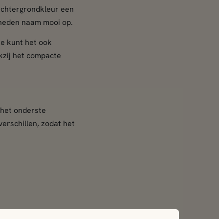
achtergrondkleur een
sneden naam mooi op.
e kunt het ook
kzij het compacte
 het onderste
verschillen, zodat het