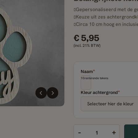
Gepersonaliseerd met de 
Keuze uit zes achtergrondk
Circa 10 cm hoog en inclus
€
5,95
(incl. 21% BTW)
*
Naam
10
resterende tekens
*
Kleur achtergrond
-
+