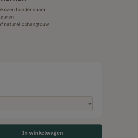
gekozen hondennaam
leuren
ief naturel ophangtouw
In winkelwagen