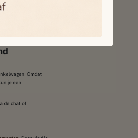
 gekozen
er exemplaar iets
 en bevestig het niet
nd
winkelwagen. Omdat
kun je een
a de chat of