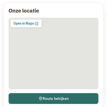
Onze locatie
n
n
Route bekijken
n